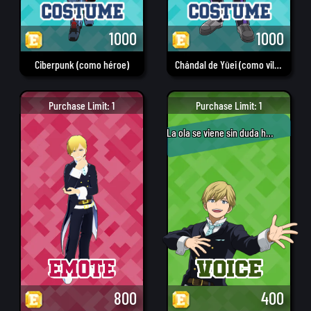
1000
1000
Ciberpunk (como héroe)
Chándal de Yûei (como villano)
Purchase Limit: 1
Purchase Limit: 1
La ola se viene sin duda hacia nosotros.
800
400