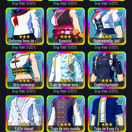
Drop Rate: 0.012%
Drop Rate: 0.012%
Drop Rate: 0.012%
Uniforme lleno de recuerdos
Kunoichi
Superestrella: Idol
Drop Rate: 0.012%
Drop Rate: 0.012%
Drop Rate: 0.012%
Ocio veraniego
Traje de héroe versión: α
Espíritu luchador
Drop Rate: 0.012%
Drop Rate: 0.012%
Drop Rate: 0.012%
Estilo casual
Traje de otro mundo
Traje de Kung-Fu