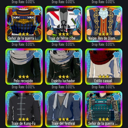
Drop Rate: 0.012%
Drop Rate: 0.012%
Drop Rate: 0.012%
Señor de la guerra invencible
Traje de héroe cibernético
Naipe: Rey de Diamantes
Drop Rate: 0.012%
Drop Rate: 0.012%
Drop Rate: 0.012%
Pelo recogido
Espíritu luchador
Estilo casual
Drop Rate: 0.012%
Drop Rate: 0.012%
Drop Rate: 0.012%
Traje de Kung-Fu
Traje del festival
Señor de la guerra del sigilo