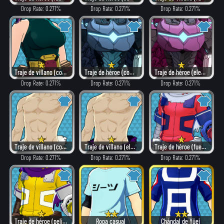
Drop Rate: 0.271%
Drop Rate: 0.271%
Drop Rate: 0.271%
Traje de villano (combate)
Traje de héroe (combate)
Traje de héroe (elegante)
Drop Rate: 0.271%
Drop Rate: 0.271%
Drop Rate: 0.271%
Traje de villano (como héroe)
Traje de villano (elegante)
Traje de héroe (fuego)
Drop Rate: 0.271%
Drop Rate: 0.271%
Drop Rate: 0.271%
Traje de héroe (peligroso)
Ropa casual
Chándal de Yûei