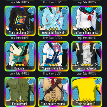
Drop Rate: 0.012%
Drop Rate: 0.012%
Drop Rate: 0.012%
Traje de Jiang Shi
Yukata del festival
Uniforme lleno de recuerdos
Drop Rate: 0.012%
Drop Rate: 0.012%
Drop Rate: 0.012%
Kunoichi
Superestrella: Idol
Espíritu luchador
Drop Rate: 0.012%
Drop Rate: 0.012%
Drop Rate: 0.012%
Estilo casual
Traje de otro mundo
Traje de Kung-Fu