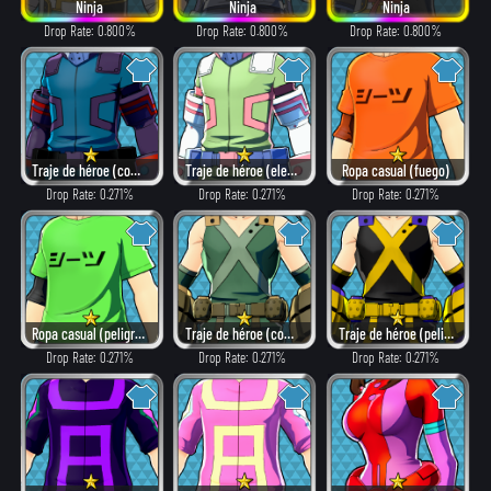
Ninja
Ninja
Ninja
Drop Rate: 0.800%
Drop Rate: 0.800%
Drop Rate: 0.800%
Traje de héroe (como villano)
Traje de héroe (elegante)
Ropa casual (fuego)
Drop Rate: 0.271%
Drop Rate: 0.271%
Drop Rate: 0.271%
Ropa casual (peligroso)
Traje de héroe (combate)
Traje de héroe (peligroso)
Drop Rate: 0.271%
Drop Rate: 0.271%
Drop Rate: 0.271%