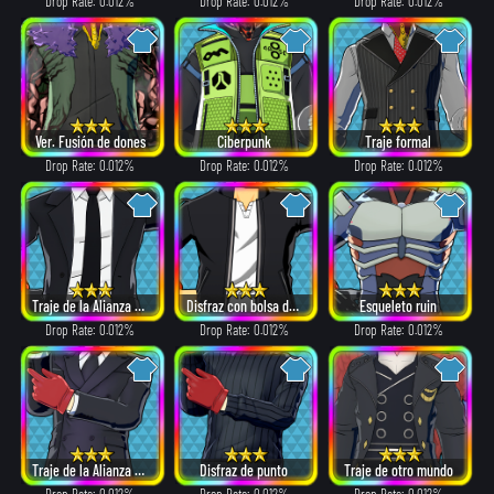
Drop Rate: 0.012%
Drop Rate: 0.012%
Drop Rate: 0.012%
Ver. Fusión de dones
Ciberpunk
Traje formal
Drop Rate: 0.012%
Drop Rate: 0.012%
Drop Rate: 0.012%
Traje de la Alianza de Villanos
Disfraz con bolsa de papel
Esqueleto ruin
Drop Rate: 0.012%
Drop Rate: 0.012%
Drop Rate: 0.012%
Traje de la Alianza de Villanos
Disfraz de punto
Traje de otro mundo