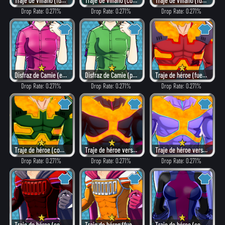
Traje de villano (fuego)
Traje de villano (como héroe)
Traje de villano (fuego)
Drop Rate: 0.271%
Drop Rate: 0.271%
Drop Rate: 0.271%
Disfraz de Camie (elegante)
Disfraz de Camie (peligroso)
Traje de héroe (fuego)
Drop Rate: 0.271%
Drop Rate: 0.271%
Drop Rate: 0.271%
Traje de héroe (combate)
Traje de héroe versión: α (como villano)
Traje de héroe versión: α (elegante)
Drop Rate: 0.271%
Drop Rate: 0.271%
Drop Rate: 0.271%
Traje de héroe (como villano)
Traje de héroe (fuego)
Traje de héroe (como villano)