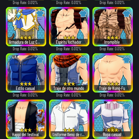
Drop Rate: 0.012%
Drop Rate: 0.012%
Drop Rate: 0.012%
Armadura de Luz Celestial
Espíritu luchador
Irrompible
Drop Rate: 0.012%
Drop Rate: 0.012%
Drop Rate: 0.012%
Estilo casual
Traje de otro mundo
Traje de Kung-Fu
Drop Rate: 0.012%
Drop Rate: 0.012%
Drop Rate: 0.012%
Happi del festival
Uniforme lleno de recuerdos
Ropa casual