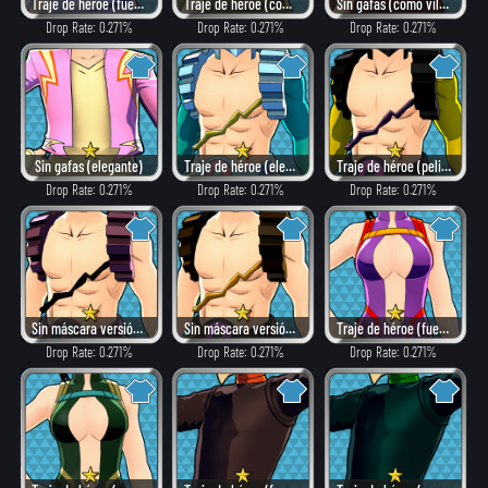
Traje de héroe (fuego)
Traje de héroe (combate)
Sin gafas (como villano)
Drop Rate: 0.271%
Drop Rate: 0.271%
Drop Rate: 0.271%
Sin gafas (elegante)
Traje de héroe (elegante)
Traje de héroe (peligroso)
Drop Rate: 0.271%
Drop Rate: 0.271%
Drop Rate: 0.271%
Sin máscara versión: α (como villano)
Sin máscara versión: α (fuego)
Traje de héroe (fuego)
Drop Rate: 0.271%
Drop Rate: 0.271%
Drop Rate: 0.271%