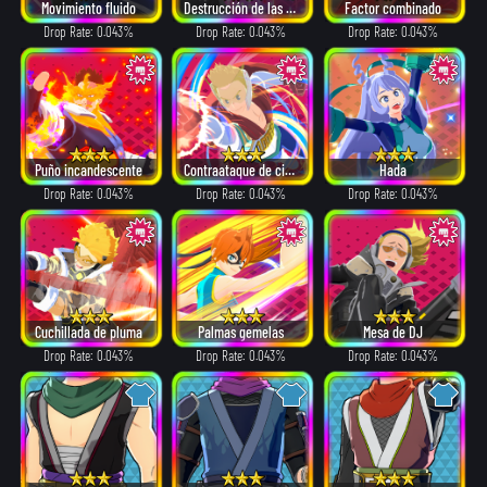
Movimiento fluido
Destrucción de las mil manos
Factor combinado
Drop Rate: 0.043%
Drop Rate: 0.043%
Drop Rate: 0.043%
Puño incandescente
Contraataque de cizallas
Hada
Drop Rate: 0.043%
Drop Rate: 0.043%
Drop Rate: 0.043%
Cuchillada de pluma
Palmas gemelas
Mesa de DJ
Drop Rate: 0.043%
Drop Rate: 0.043%
Drop Rate: 0.043%