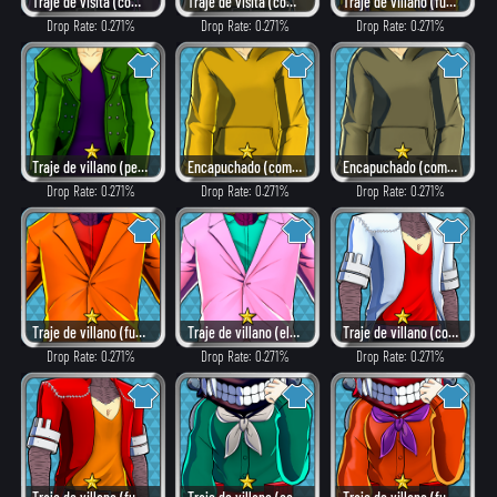
Traje de visita (como villano)
Traje de visita (combate)
Traje de villano (fuego)
Drop Rate: 0.271%
Drop Rate: 0.271%
Drop Rate: 0.271%
Traje de villano (peligroso)
Encapuchado (como héroe)
Encapuchado (combate)
Drop Rate: 0.271%
Drop Rate: 0.271%
Drop Rate: 0.271%
Traje de villano (fuego)
Traje de villano (elegante)
Traje de villano (como héroe)
Drop Rate: 0.271%
Drop Rate: 0.271%
Drop Rate: 0.271%