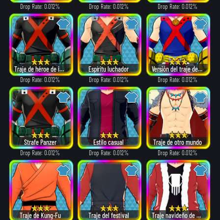
Drop Rate: 0.012%
Drop Rate: 0.012%
Drop Rate: 0.012%
Traje de héroe de invierno
Espíritu luchador
Versión del traje de héroe de All Might.
Drop Rate: 0.012%
Drop Rate: 0.012%
Drop Rate: 0.012%
Strafe Panzer
Estilo casual
Traje de otro mundo
Drop Rate: 0.012%
Drop Rate: 0.012%
Drop Rate: 0.012%
Traje de Kung-Fu
Traje del festival
Traje navideño de Papá Noel