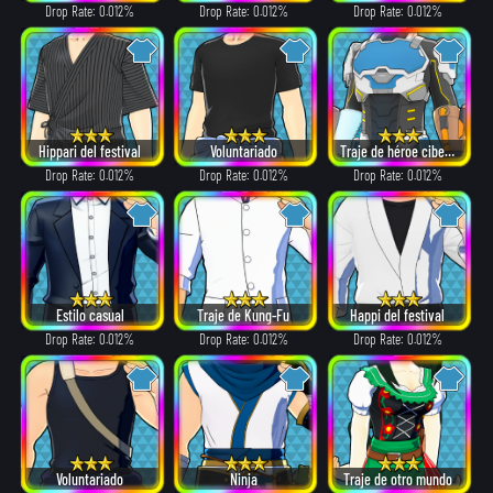
Drop Rate: 0.012%
Drop Rate: 0.012%
Drop Rate: 0.012%
Hippari del festival
Voluntariado
Traje de héroe cibernético
Drop Rate: 0.012%
Drop Rate: 0.012%
Drop Rate: 0.012%
Estilo casual
Traje de Kung-Fu
Happi del festival
Drop Rate: 0.012%
Drop Rate: 0.012%
Drop Rate: 0.012%
Voluntariado
Ninja
Traje de otro mundo