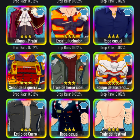
Drop Rate: 0.012%
Drop Rate: 0.012%
Drop Rate: 0.012%
Villano - Pirata
Espíritu luchador
Ropa casual
Drop Rate: 0.012%
Drop Rate: 0.012%
Drop Rate: 0.012%
Señor de la guerra en llamas
Traje de héroe cibernético
Equipo de asistencia de dones
Drop Rate: 0.012%
Drop Rate: 0.012%
Drop Rate: 0.012%
Estilo de Cuero
Ropa casual
Traje del festival