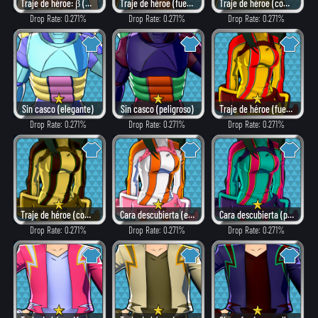
Traje de héroe: β (elegante)
Traje de héroe (fuego)
Traje de héroe (combate)
Drop Rate: 0.271%
Drop Rate: 0.271%
Drop Rate: 0.271%
Sin casco (elegante)
Sin casco (peligroso)
Traje de héroe (fuego)
Drop Rate: 0.271%
Drop Rate: 0.271%
Drop Rate: 0.271%
Traje de héroe (combate)
Cara descubierta (elegante)
Cara descubierta (peligroso)
Drop Rate: 0.271%
Drop Rate: 0.271%
Drop Rate: 0.271%