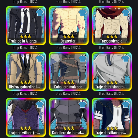
Drop Rate: 0.012%
Drop Rate: 0.012%
Drop Rate: 0.012%
Traje de la Alianza de Villanos
Despertar
Trascendencia
Drop Rate: 0.012%
Drop Rate: 0.012%
Drop Rate: 0.012%
Disfraz gabardina larga
Caballero malvado
Traje de prisionero fugado
Drop Rate: 0.012%
Drop Rate: 0.012%
Drop Rate: 0.012%
Traje de villano (máscara β)
Caballero de la maldad absoluta
Traje de villano con cabello blanco