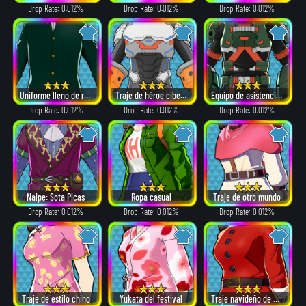
Drop Rate: 0.012%
Drop Rate: 0.012%
Drop Rate: 0.012%
Uniforme lleno de recuerdos
Traje de héroe cibernético
Equipo de asistencia de dones
Drop Rate: 0.012%
Drop Rate: 0.012%
Drop Rate: 0.012%
Naipe: Sota Picas
Ropa casual
Traje de otro mundo
Drop Rate: 0.012%
Drop Rate: 0.012%
Drop Rate: 0.012%
Traje de estilo chino
Yukata del festival
Traje navideño de Papá Noel