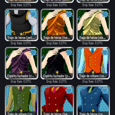
Drop Rate: 0.271%
Drop Rate: 0.271%
Drop Rate: 0.271%
Traje de héroe (peligroso)
Traje de héroe (fuego)
Traje de héroe (elegante)
Drop Rate: 0.271%
Drop Rate: 0.271%
Drop Rate: 0.271%
Espíritu luchador (como villano)
Espíritu luchador (peligroso)
Traje de villano (como héroe)
Drop Rate: 0.271%
Drop Rate: 0.271%
Drop Rate: 0.271%
Traje de villano (combate)
Traje de héroe (fuego)
Traje de héroe (combate)