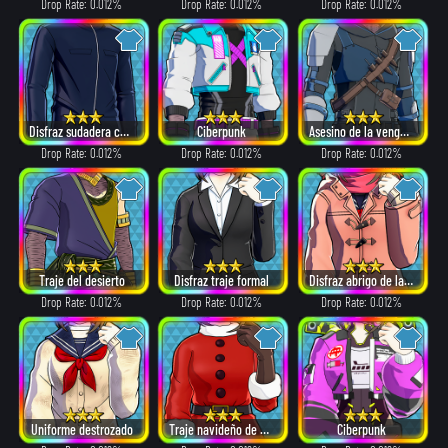
Drop Rate: 0.012%
Drop Rate: 0.012%
Drop Rate: 0.012%
Disfraz sudadera con cremallera
Ciberpunk
Asesino de la venganza
Drop Rate: 0.012%
Drop Rate: 0.012%
Drop Rate: 0.012%
Traje del desierto
Disfraz traje formal
Disfraz abrigo de lana
Drop Rate: 0.012%
Drop Rate: 0.012%
Drop Rate: 0.012%
Uniforme destrozado
Traje navideño de Papá Noel
Ciberpunk