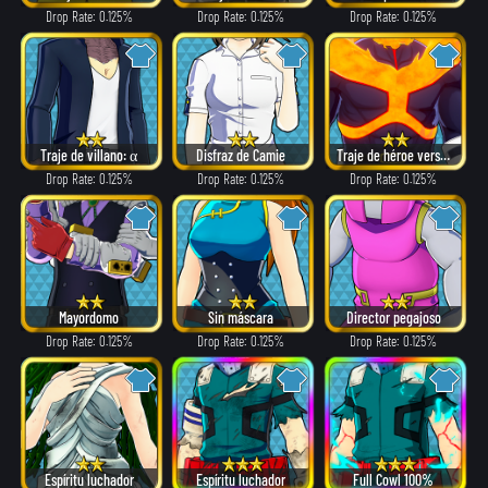
Drop Rate: 0.125%
Drop Rate: 0.125%
Drop Rate: 0.125%
Traje de villano: α
Disfraz de Camie
Traje de héroe versión: α
Drop Rate: 0.125%
Drop Rate: 0.125%
Drop Rate: 0.125%
Mayordomo
Sin máscara
Director pegajoso
Drop Rate: 0.125%
Drop Rate: 0.125%
Drop Rate: 0.125%
Espíritu luchador
Espíritu luchador
Full Cowl 100%