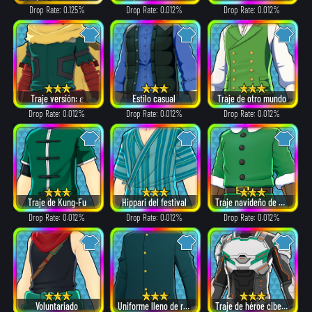
Drop Rate: 0.125%
Drop Rate: 0.012%
Drop Rate: 0.012%
Traje versión: ε
Estilo casual
Traje de otro mundo
Drop Rate: 0.012%
Drop Rate: 0.012%
Drop Rate: 0.012%
Traje de Kung-Fu
Hippari del festival
Traje navideño de Papá Noel
Drop Rate: 0.012%
Drop Rate: 0.012%
Drop Rate: 0.012%
Voluntariado
Uniforme lleno de recuerdos
Traje de héroe cibernético