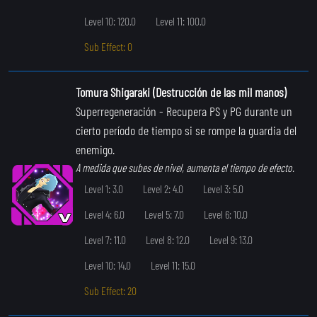
Level 10: 120.0
Level 11: 100.0
Sub Effect: 0
Tomura Shigaraki (Destrucción de las mil manos)
Superregeneración
- Recupera PS y PG durante un
cierto período de tiempo si se rompe la guardia del
enemigo.
A medida que subes de nivel, aumenta el tiempo de efecto.
Level 1: 3.0
Level 2: 4.0
Level 3: 5.0
Level 4: 6.0
Level 5: 7.0
Level 6: 10.0
Level 7: 11.0
Level 8: 12.0
Level 9: 13.0
Level 10: 14.0
Level 11: 15.0
Sub Effect: 20