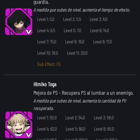
guardia.
A medida que subes de nivel, aumenta el tiempo de efecto.
Level 1: 5.0
Level 2: 5.5
Level 3: 6.0
Level 4: 6.5
Level 5: 7.0
Level 6: 14.0
Level 7: 15.0
Level 8: 16.0
Level 9: 17.0
Level 10: 18.0
Level 11: 20.0
Sub Effect: 1.5
Himiko Toga
Mejora de PS
- Recupera PS al tumbar a un enemigo.
A medida que subes de nivel, aumenta la cantidad de PV
recuperada.
Level 1: 50.0
Level 2: 54.0
Level 3: 58.0
Level 4: 62.0
Level 5: 66.0
Level 6: 90.0
Level 7: 95.0
Level 8: 100.0
Level 9: 105.0