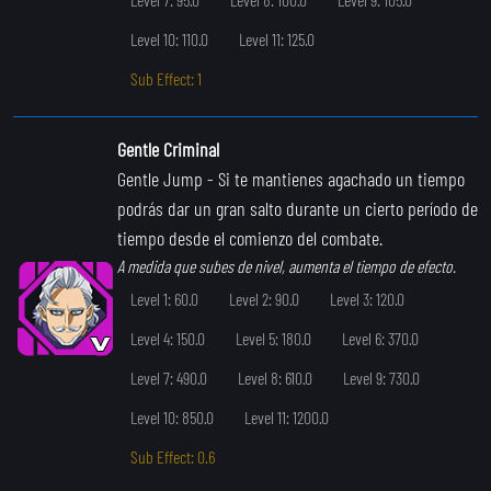
Level 10: 110.0
Level 11: 125.0
Sub Effect: 1
Gentle Criminal
Gentle Jump
- Si te mantienes agachado un tiempo
podrás dar un gran salto durante un cierto período de
tiempo desde el comienzo del combate.
A medida que subes de nivel, aumenta el tiempo de efecto.
Level 1: 60.0
Level 2: 90.0
Level 3: 120.0
Level 4: 150.0
Level 5: 180.0
Level 6: 370.0
Level 7: 490.0
Level 8: 610.0
Level 9: 730.0
Level 10: 850.0
Level 11: 1200.0
Sub Effect: 0.6