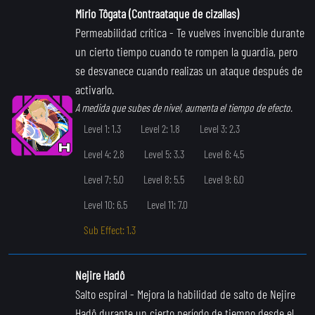
Mirio Tôgata (Contraataque de cizallas)
Permeabilidad crítica
- Te vuelves invencible durante
un cierto tiempo cuando te rompen la guardia, pero
se desvanece cuando realizas un ataque después de
activarlo.
A medida que subes de nivel, aumenta el tiempo de efecto.
Level 1: 1.3
Level 2: 1.8
Level 3: 2.3
Level 4: 2.8
Level 5: 3.3
Level 6: 4.5
Level 7: 5.0
Level 8: 5.5
Level 9: 6.0
Level 10: 6.5
Level 11: 7.0
Sub Effect: 1.3
Nejire Hadô
Salto espiral
- Mejora la habilidad de salto de Nejire
Hadô durante un cierto período de tiempo desde el