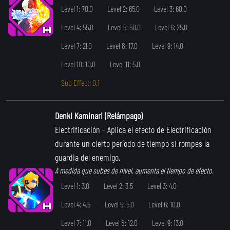
Level 1: 70.0
Level 2: 65.0
Level 3: 60.0
Level 4: 55.0
Level 5: 50.0
Level 6: 25.0
Level 7: 21.0
Level 8: 17.0
Level 9: 14.0
Level 10: 10.0
Level 11: 5.0
Sub Effect: 0.1
Denki Kaminari (Relámpago)
Electrificación
- Aplica el efecto de Electrificación
durante un cierto período de tiempo si rompes la
guardia del enemigo.
A medida que subes de nivel, aumenta el tiempo de efecto.
Level 1: 3.0
Level 2: 3.5
Level 3: 4.0
Level 4: 4.5
Level 5: 5.0
Level 6: 10.0
Level 7: 11.0
Level 8: 12.0
Level 9: 13.0