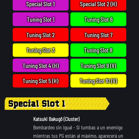
Special Slot 1
Special Slot 2 (H)
Tuning Slot 1
Tuning Slot 6
Tuning Slot 2
Tuning Slot 7
Tuning Slot 3
Tuning Slot 8
Tuning Slot 4 (H)
Tuning Slot 9 (V)
Tuning Slot 5 (H)
Tuning Slot 10 (V)
Special Slot 1
Katsuki Bakugô (Cluster)
Bombardeo sin igual
- Si tumbas a un enemigo
mientras tus PG están al máximo, aparecerá un