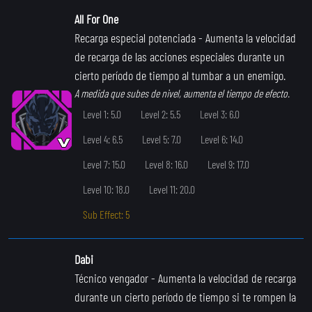
All For One
Recarga especial potenciada
- Aumenta la velocidad
de recarga de las acciones especiales durante un
cierto período de tiempo al tumbar a un enemigo.
A medida que subes de nivel, aumenta el tiempo de efecto.
Level 1: 5.0
Level 2: 5.5
Level 3: 6.0
Level 4: 6.5
Level 5: 7.0
Level 6: 14.0
Level 7: 15.0
Level 8: 16.0
Level 9: 17.0
Level 10: 18.0
Level 11: 20.0
Sub Effect: 5
Dabi
Técnico vengador
- Aumenta la velocidad de recarga
durante un cierto período de tiempo si te rompen la