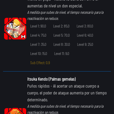
aumentas de nivel un don especial.
A medida que subes de nivel, el tiempo necesario para la
reactivación se reduce.
Level 1: 90.0
Level 2: 85.0
Level 3: 80.0
Level 4: 75.0
Level 5: 70.0
Level 6: 40.0
Level 7: 35.0
Level 8: 30.0
Level 9: 25.0
Level 10: 15.0
Level 11: 9.0
Sub Effect: 0.9
Itsuka Kendo (Palmas gemelas)
Puños rápidos
- Al acertar un ataque cuerpo a
cuerpo, el poder de ataque aumenta por un tiempo
determinado.
A medida que subes de nivel, el tiempo necesario para la
reactivación se reduce.