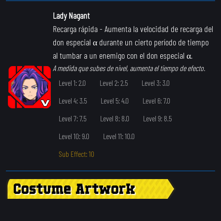
Lady Nagant
Recarga rápida
- Aumenta la velocidad de recarga del
don especial α durante un cierto período de tiempo
al tumbar a un enemigo con el don especial α.
A medida que subes de nivel, aumenta el tiempo de efecto.
Level 1: 2.0
Level 2: 2.5
Level 3: 3.0
Level 4: 3.5
Level 5: 4.0
Level 6: 7.0
Level 7: 7.5
Level 8: 8.0
Level 9: 8.5
Level 10: 9.0
Level 11: 10.0
Sub Effect: 10
Costume Artwork