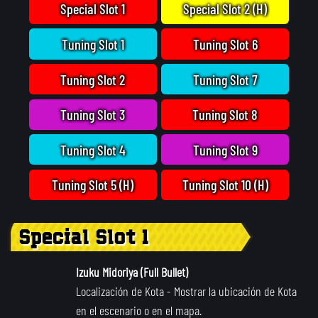
Special Slot 1
Special Slot 2 (H)
Tuning Slot 1
Tuning Slot 6
Tuning Slot 2
Tuning Slot 7
Tuning Slot 3
Tuning Slot 8
Tuning Slot 4
Tuning Slot 9
Tuning Slot 5 (H)
Tuning Slot 10 (H)
Special Slot 1
Izuku Midoriya (Full Bullet)
Localización de Kota
- Mostrar la ubicación de Kota
en el escenario o en el mapa.