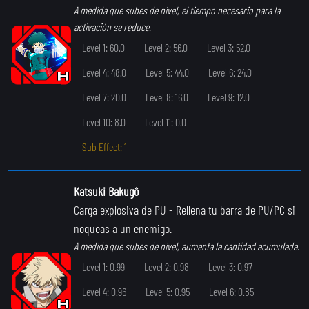
A medida que subes de nivel, el tiempo necesario para la
activación se reduce.
Level 1: 60.0
Level 2: 56.0
Level 3: 52.0
Level 4: 48.0
Level 5: 44.0
Level 6: 24.0
Level 7: 20.0
Level 8: 16.0
Level 9: 12.0
Level 10: 8.0
Level 11: 0.0
Sub Effect: 1
Katsuki Bakugô
Carga explosiva de PU
- Rellena tu barra de PU/PC si
noqueas a un enemigo.
A medida que subes de nivel, aumenta la cantidad acumulada.
Level 1: 0.99
Level 2: 0.98
Level 3: 0.97
Level 4: 0.96
Level 5: 0.95
Level 6: 0.85