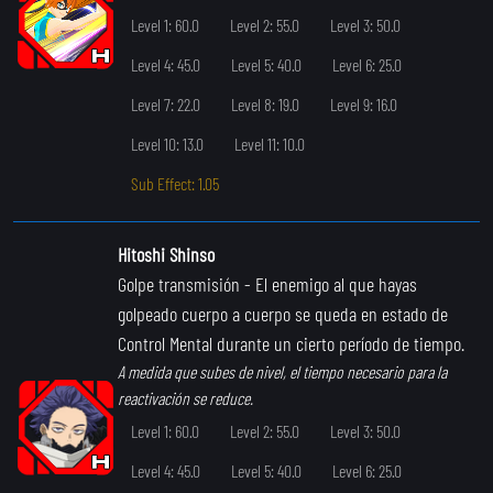
Level 1: 60.0
Level 2: 55.0
Level 3: 50.0
Level 4: 45.0
Level 5: 40.0
Level 6: 25.0
Level 7: 22.0
Level 8: 19.0
Level 9: 16.0
Level 10: 13.0
Level 11: 10.0
Sub Effect: 1.05
Hitoshi Shinso
Golpe transmisión
- El enemigo al que hayas
golpeado cuerpo a cuerpo se queda en estado de
Control Mental durante un cierto período de tiempo.
A medida que subes de nivel, el tiempo necesario para la
reactivación se reduce.
Level 1: 60.0
Level 2: 55.0
Level 3: 50.0
Level 4: 45.0
Level 5: 40.0
Level 6: 25.0