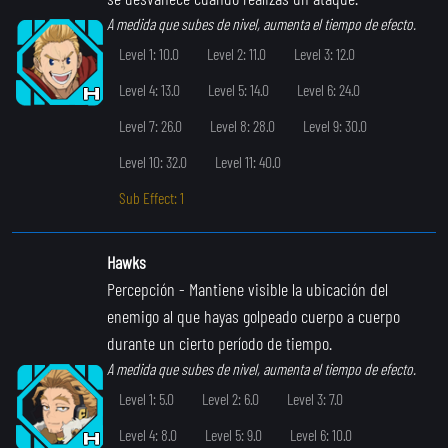
A medida que subes de nivel, aumenta el tiempo de efecto.
Level 1: 10.0
Level 2: 11.0
Level 3: 12.0
Level 4: 13.0
Level 5: 14.0
Level 6: 24.0
Level 7: 26.0
Level 8: 28.0
Level 9: 30.0
Level 10: 32.0
Level 11: 40.0
Sub Effect: 1
Hawks
Percepción
- Mantiene visible la ubicación del
enemigo al que hayas golpeado cuerpo a cuerpo
durante un cierto período de tiempo.
A medida que subes de nivel, aumenta el tiempo de efecto.
Level 1: 5.0
Level 2: 6.0
Level 3: 7.0
Level 4: 8.0
Level 5: 9.0
Level 6: 10.0