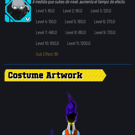
A medida que subes de nivel, aumenta el tiempo de efecto.
Level 1: 60.0
Level 2: 90.0
Level 3: 120.0
Level 4: 150.0
Level 5: 180.0
Level 6: 370.0
Level 7: 490.0
Level 8: 610.0
Level 9: 730.0
Level 10: 850.0
Level 11: 1200.0
Sub Effect: 99
Costume Artwork