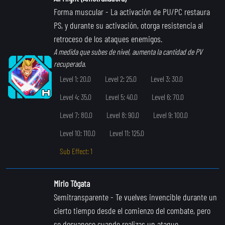
Forma muscular
- La activación de PU/PC restaura
PS, y durante su activación, otorga resistencia al
retroceso de los ataques enemigos.
A medida que subes de nivel, aumenta la cantidad de PV
recuperada.
Level 1: 20.0
Level 2: 25.0
Level 3: 30.0
Level 4: 35.0
Level 5: 40.0
Level 6: 70.0
Level 7: 80.0
Level 8: 90.0
Level 9: 100.0
Level 10: 110.0
Level 11: 125.0
Sub Effect: 1
Mirio Tôgata
Semitransparente
- Te vuelves invencible durante un
cierto tiempo desde el comienzo del combate, pero
se desvanece cuando realizas un ataque.