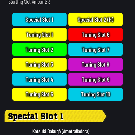
Starting Slot Amount: 3
Special Slot 1
Special Slot 2 (H)
Tuning Slot 1
Tuning Slot 6
Tuning Slot 2
Tuning Slot 7
Tuning Slot 3
Tuning Slot 8
Tuning Slot 4
Tuning Slot 9
Tuning Slot 5
Tuning Slot 10
Special Slot 1
Katsuki Bakugô (Ametralladora)