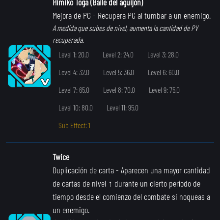
Himiko Toga (Baile del aguijón)
Mejora de PG
- Recupera PG al tumbar a un enemigo.
A medida que subes de nivel, aumenta la cantidad de PV
recuperada.
Level 1: 20.0
Level 2: 24.0
Level 3: 28.0
Level 4: 32.0
Level 5: 36.0
Level 6: 60.0
Level 7: 65.0
Level 8: 70.0
Level 9: 75.0
Level 10: 80.0
Level 11: 95.0
Sub Effect: 1
Twice
Duplicación de carta
- Aparecen una mayor cantidad
de cartas de nivel ↑ durante un cierto período de
tiempo desde el comienzo del combate si noqueas a
un enemigo.