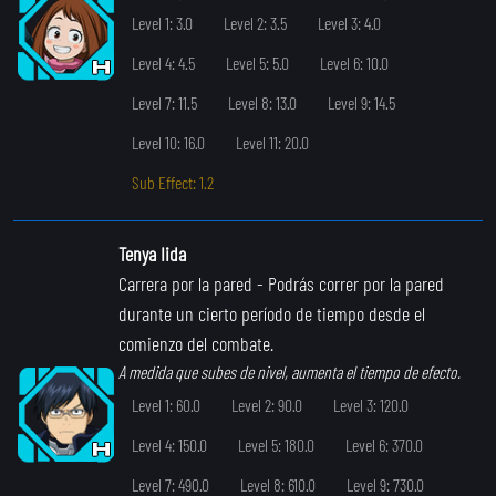
Level 1: 3.0
Level 2: 3.5
Level 3: 4.0
Level 4: 4.5
Level 5: 5.0
Level 6: 10.0
Level 7: 11.5
Level 8: 13.0
Level 9: 14.5
Level 10: 16.0
Level 11: 20.0
Sub Effect: 1.2
Tenya Iida
Carrera por la pared
- Podrás correr por la pared
durante un cierto período de tiempo desde el
comienzo del combate.
A medida que subes de nivel, aumenta el tiempo de efecto.
Level 1: 60.0
Level 2: 90.0
Level 3: 120.0
Level 4: 150.0
Level 5: 180.0
Level 6: 370.0
Level 7: 490.0
Level 8: 610.0
Level 9: 730.0