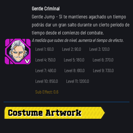
Gentle Criminal
Gentle Jump
- Si te mantienes agachado un tiempo
podrás dar un gran salto durante un cierto período de
tiempo desde el comienzo del combate.
A medida que subes de nivel, aumenta el tiempo de efecto.
Level 1: 60.0
Level 2: 90.0
Level 3: 120.0
Level 4: 150.0
Level 5: 180.0
Level 6: 370.0
Level 7: 490.0
Level 8: 610.0
Level 9: 730.0
Level 10: 850.0
Level 11: 1200.0
Sub Effect: 0.6
Costume Artwork