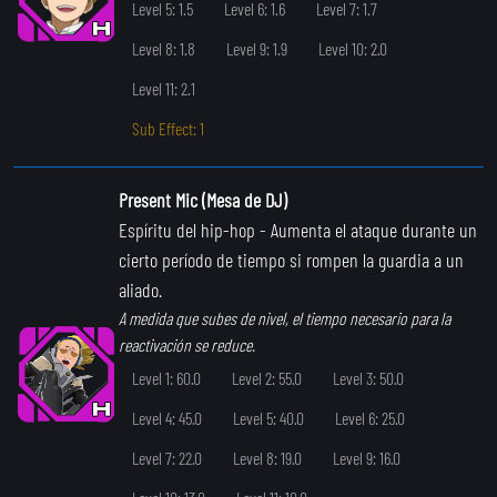
Level 5: 1.5
Level 6: 1.6
Level 7: 1.7
Level 8: 1.8
Level 9: 1.9
Level 10: 2.0
Level 11: 2.1
Sub Effect: 1
Present Mic (Mesa de DJ)
Espíritu del hip-hop
- Aumenta el ataque durante un
cierto período de tiempo si rompen la guardia a un
aliado.
A medida que subes de nivel, el tiempo necesario para la
reactivación se reduce.
Level 1: 60.0
Level 2: 55.0
Level 3: 50.0
Level 4: 45.0
Level 5: 40.0
Level 6: 25.0
Level 7: 22.0
Level 8: 19.0
Level 9: 16.0