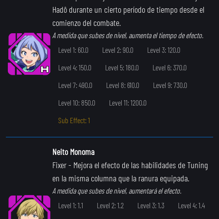
Hadô durante un cierto período de tiempo desde el
comienzo del combate.
A medida que subes de nivel, aumenta el tiempo de efecto.
Level 1: 60.0
Level 2: 90.0
Level 3: 120.0
Level 4: 150.0
Level 5: 180.0
Level 6: 370.0
Level 7: 490.0
Level 8: 610.0
Level 9: 730.0
Level 10: 850.0
Level 11: 1200.0
Sub Effect: 1
Neito Monoma
Fixer
- Mejora el efecto de las habilidades de Tuning
en la misma columna que la ranura equipada.
A medida que subes de nivel, aumentará el efecto.
Level 1: 1.1
Level 2: 1.2
Level 3: 1.3
Level 4: 1.4