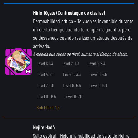
Mirio Tôgata (Contraataque de cizallas)
Permeabilidad crítica
- Te vuelves invencible durante
un cierto tiempo cuando te rompen la guardia, pero
se desvanece cuando realizas un ataque después de
activarlo.
A medida que subes de nivel, aumenta el tiempo de efecto.
Level 1: 1.3
Level 2: 1.8
Level 3: 2.3
Level 4: 2.8
Level 5: 3.3
Level 6: 4.5
Level 7: 5.0
Level 8: 5.5
Level 9: 6.0
Level 10: 6.5
Level 11: 7.0
Sub Effect: 1.3
Nejire Hadô
Salto espiral
- Mejora la habilidad de salto de Nejire