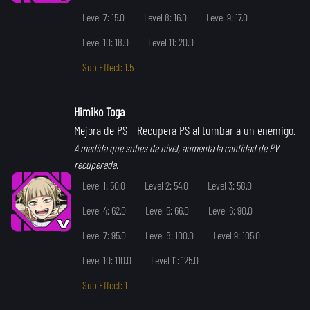
Level 7: 15.0
Level 8: 16.0
Level 9: 17.0
Level 10: 18.0
Level 11: 20.0
Sub Effect: 1.5
Himiko Toga
Mejora de PS
- Recupera PS al tumbar a un enemigo.
A medida que subes de nivel, aumenta la cantidad de PV
recuperada.
Level 1: 50.0
Level 2: 54.0
Level 3: 58.0
Level 4: 62.0
Level 5: 66.0
Level 6: 90.0
Level 7: 95.0
Level 8: 100.0
Level 9: 105.0
Level 10: 110.0
Level 11: 125.0
Sub Effect: 1