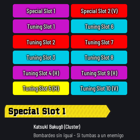
Special Slot 1
Special Slot 2 (V)
Tuning Slot 1
Tuning Slot 6
Tuning Slot 2
Tuning Slot 7
Tuning Slot 3
Tuning Slot 8
Tuning Slot 4 (H)
Tuning Slot 9 (H)
Tuning Slot 5 (H)
Tuning Slot 10 (V)
Special Slot 1
Katsuki Bakugô (Cluster)
Bombardeo sin igual
- Si tumbas a un enemigo