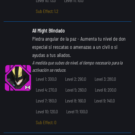
Level 10: 13.0
Level 11: 10.0
Sub Effect: 1.2
All Might Blindado
Piedra angular de la paz
- Aumenta tu nivel de don
especial si rescatas o amenazas a un civil o si
ayudas a tus aliados.
A medida que subes de nivel, el tiempo necesario para la
activación se reduce.
Level 1: 300.0
Level 2: 290.0
Level 3: 280.0
Level 4: 270.0
Level 5: 260.0
Level 6: 200.0
Level 7: 180.0
Level 8: 160.0
Level 9: 140.0
Level 10: 120.0
Level 11: 100.0
Sub Effect: 0