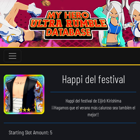
Happi del festival
Happi del festival de Eijirô Kirishima
¡¡Hagamos que el verano más caluroso sea también el
mejor!!
Starting Slot Amount: 5