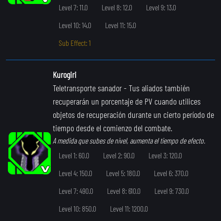
Level 7: 11.0
Level 8: 12.0
Level 9: 13.0
Level 10: 14.0
Level 11: 15.0
Sub Effect: 1
Kurogiri
Teletransporte sanador
- Tus aliados también
recuperarán un porcentaje de PV cuando utilices
objetos de recuperación durante un cierto período de
tiempo desde el comienzo del combate.
A medida que subes de nivel, aumenta el tiempo de efecto.
Level 1: 60.0
Level 2: 90.0
Level 3: 120.0
Level 4: 150.0
Level 5: 180.0
Level 6: 370.0
Level 7: 490.0
Level 8: 610.0
Level 9: 730.0
Level 10: 850.0
Level 11: 1200.0