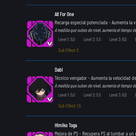
All For One
Recarga especial potenciada
- Aumenta la v
A medida que subes de nivel, aumenta el tiempo de
Level 1: 5.0
Level 2: 5.5
Level 3: 6.0
Sub Effect: 5
Dabi
Técnico vengador
- Aumenta la velocidad de
A medida que subes de nivel, aumenta el tiempo de
Level 1: 5.0
Level 2: 5.5
Level 3: 6.0
Sub Effect: 1.5
Himiko Toga
Mejora de PS
- Recupera PS al tumbar a un