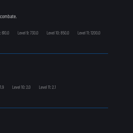
l combate.
: 610.0
Level 9: 730.0
Level 10: 850.0
Level 11: 1200.0
1.9
Level 10: 2.0
Level 11: 2.1