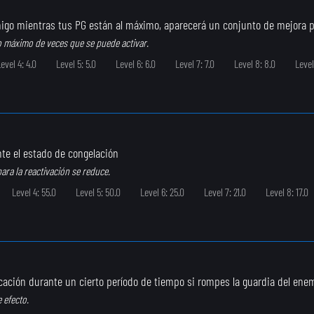
igo mientras tus PG están al máximo, aparecerá un conjunto de mejora
 máximo de veces que se puede activar.
evel 4: 4.0
Level 5: 5.0
Level 6: 6.0
Level 7: 7.0
Level 8: 8.0
Level
te el estado de congelación
ara la reactivación se reduce.
Level 4: 55.0
Level 5: 50.0
Level 6: 25.0
Level 7: 21.0
Level 8: 17.0
ficación durante un cierto período de tiempo si rompes la guardia del ene
 efecto.