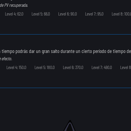
 de PV recuperada.
Level 4: 62.0
Level 5: 66.0
Level 6: 90.0
Level 7: 95.0
Level 8: 100.
 tiempo podrás dar un gran salto durante un cierto período de tiempo d
 efecto.
Level 4: 150.0
Level 5: 180.0
Level 6: 370.0
Level 7: 490.0
Level 8