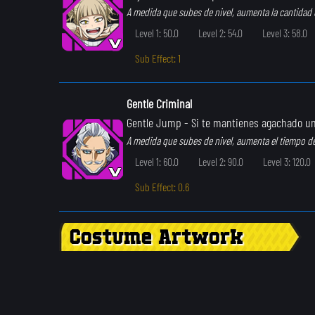
A medida que subes de nivel, aumenta la cantidad
Level 1: 50.0
Level 2: 54.0
Level 3: 58.0
Sub Effect: 1
Gentle Criminal
Gentle Jump
- Si te mantienes agachado un
A medida que subes de nivel, aumenta el tiempo de
Level 1: 60.0
Level 2: 90.0
Level 3: 120.0
Sub Effect: 0.6
Costume Artwork