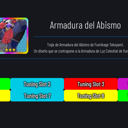
Armadura del Abismo
Traje de Armadura del Abismo de Fumikage Tokoyami.
Un diseño que se contrapone a la Armadura de Luz Celestial de Ka
Tuning Slot 2
Tuning Slot 3
Tuning Slot 7
Tuning Slot 8