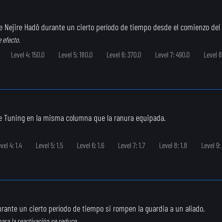
 de Nejire Hadô durante un cierto período de tiempo desde el comienzo de
 efecto.
Level 4: 150.0
Level 5: 180.0
Level 6: 370.0
Level 7: 490.0
Level 8
 de Tuning en la misma columna que la ranura equipada.
vel 4: 1.4
Level 5: 1.5
Level 6: 1.6
Level 7: 1.7
Level 8: 1.8
Level 9: 
rante un cierto período de tiempo si rompen la guardia a un aliado.
ara la reactivación se reduce.