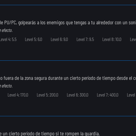
de PU/PC, golpearás a los enemigos que tengas a tu alrededor con un soni
 efecto.
Level 4: 5.5
Level 5: 6.0
Level 6: 9.0
Level 7: 9.5
Level 8: 10.0
Leve
do fuera de la zona segura durante un cierto período de tiempo desde el 
 efecto.
Level 4: 170.0
Level 5: 200.0
Level 6: 300.0
Level 7: 400.0
Level
 un cierto período de tiempo si te rompen la guardia.