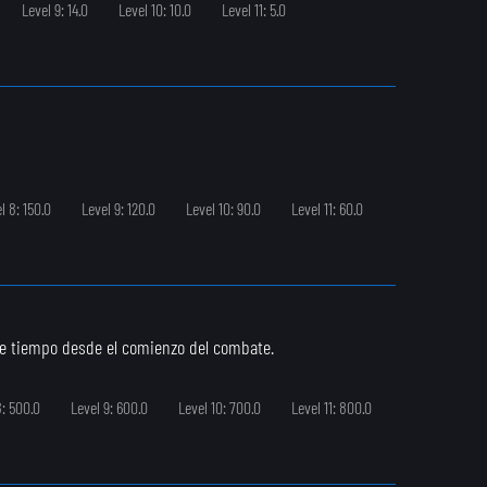
Level 9: 14.0
Level 10: 10.0
Level 11: 5.0
l 8: 150.0
Level 9: 120.0
Level 10: 90.0
Level 11: 60.0
de tiempo desde el comienzo del combate.
8: 500.0
Level 9: 600.0
Level 10: 700.0
Level 11: 800.0