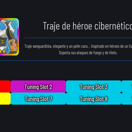
Traje de héroe cibernétic
Traje vanguardista, elegante y un pelín caro, , inspirado en héroes de un f
Soporta sus ataques de fuego y de hielo.
Tuning Slot 2
Tuning Slot 3
Tuning Slot 7
Tuning Slot 8