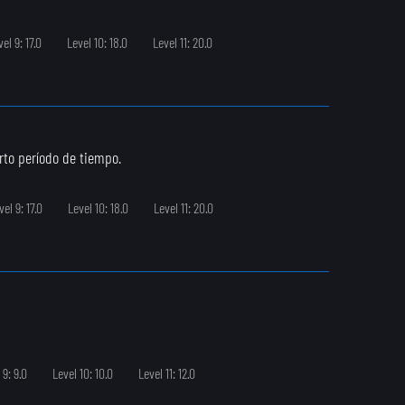
el 9: 17.0
Level 10: 18.0
Level 11: 20.0
rto período de tiempo.
vel 9: 17.0
Level 10: 18.0
Level 11: 20.0
 9: 9.0
Level 10: 10.0
Level 11: 12.0