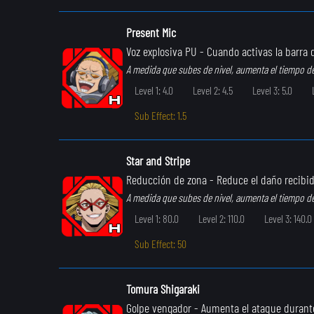
Present Mic
Voz explosiva PU
- Cuando activas la barra 
A medida que subes de nivel, aumenta el tiempo de
Level 1: 4.0
Level 2: 4.5
Level 3: 5.0
Sub Effect: 1.5
Star and Stripe
Reducción de zona
- Reduce el daño recibi
A medida que subes de nivel, aumenta el tiempo de
Level 1: 80.0
Level 2: 110.0
Level 3: 140.0
Sub Effect: 50
Tomura Shigaraki
Golpe vengador
- Aumenta el ataque durante