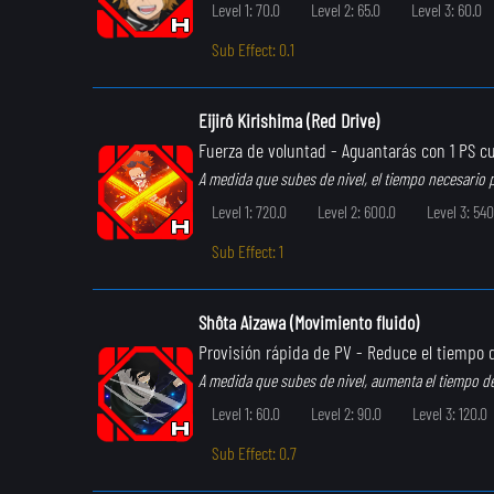
Level 1: 70.0
Level 2: 65.0
Level 3: 60.0
Sub Effect: 0.1
Eijirô Kirishima (Red Drive)
Fuerza de voluntad
- Aguantarás con 1 PS c
A medida que subes de nivel, el tiempo necesario p
Level 1: 720.0
Level 2: 600.0
Level 3: 540
Sub Effect: 1
Shôta Aizawa (Movimiento fluido)
Provisión rápida de PV
- Reduce el tiempo 
A medida que subes de nivel, aumenta el tiempo de
Level 1: 60.0
Level 2: 90.0
Level 3: 120.0
Sub Effect: 0.7