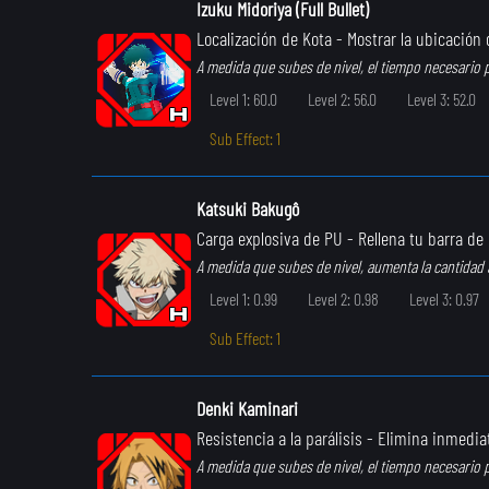
Izuku Midoriya (Full Bullet)
Localización de Kota
- Mostrar la ubicación 
A medida que subes de nivel, el tiempo necesario p
Level 1: 60.0
Level 2: 56.0
Level 3: 52.0
Sub Effect: 1
Katsuki Bakugô
Carga explosiva de PU
- Rellena tu barra d
A medida que subes de nivel, aumenta la cantidad
Level 1: 0.99
Level 2: 0.98
Level 3: 0.97
Sub Effect: 1
Denki Kaminari
Resistencia a la parálisis
- Elimina inmedia
A medida que subes de nivel, el tiempo necesario p