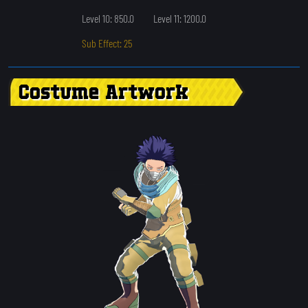
Level 10: 850.0
Level 11: 1200.0
Sub Effect: 25
Costume Artwork