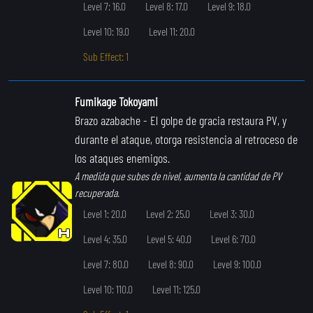
Level 7: 16.0
Level 8: 17.0
Level 9: 18.0
Level 10: 19.0
Level 11: 20.0
Sub Effect: 1
Fumikage Tokoyami
Brazo azabache
- El golpe de gracia restaura PV, y
durante el ataque, otorga resistencia al retroceso de
los ataques enemigos.
A medida que subes de nivel, aumenta la cantidad de PV
recuperada.
Level 1: 20.0
Level 2: 25.0
Level 3: 30.0
Level 4: 35.0
Level 5: 40.0
Level 6: 70.0
Level 7: 80.0
Level 8: 90.0
Level 9: 100.0
Level 10: 110.0
Level 11: 125.0