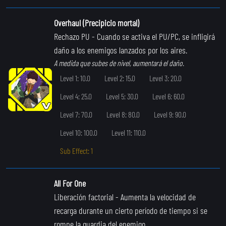
Overhaul (Precipicio mortal)
Rechazo PU
- Cuando se activa el PU/PC, se infligirá
daño a los enemigos lanzados por los aires.
A medida que subes de nivel, aumentará el daño.
Level 1: 10.0
Level 2: 15.0
Level 3: 20.0
Level 4: 25.0
Level 5: 30.0
Level 6: 60.0
Level 7: 70.0
Level 8: 80.0
Level 9: 90.0
Level 10: 100.0
Level 11: 110.0
Sub Effect: 1
All For One
Liberación factorial
- Aumenta la velocidad de
recarga durante un cierto período de tiempo si se
rompe la guardia del enemigo.