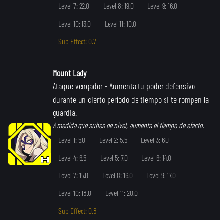
Level 7: 22.0
Level 8: 19.0
Level 9: 16.0
Level 10: 13.0
Level 11: 10.0
Sub Effect: 0.7
Mount Lady
Ataque vengador
- Aumenta tu poder defensivo
durante un cierto período de tiempo si te rompen la
guardia.
A medida que subes de nivel, aumenta el tiempo de efecto.
Level 1: 5.0
Level 2: 5.5
Level 3: 6.0
Level 4: 6.5
Level 5: 7.0
Level 6: 14.0
Level 7: 15.0
Level 8: 16.0
Level 9: 17.0
Level 10: 18.0
Level 11: 20.0
Sub Effect: 0.8