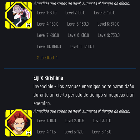
A medida que subes de nivel, aumenta el tiempo de efecto.
Level 1: 60.0
Level 2: 90.0
Level 3: 120.0
Level 4: 150.0
Level 5: 180.0
Level 6: 370.0
Level 7: 490.0
Level 8: 610.0
Level 9: 730.0
Level 10: 850.0
Level 11: 1200.0
Sub Effect: 1
Eijirô Kirishima
Invencible
- Los ataques enemigos no te harán daño
durante un cierto período de tiempo si noqueas a un
enemigo.
A medida que subes de nivel, aumenta el tiempo de efecto.
Level 1: 10.0
Level 2: 10.5
Level 3: 11.0
Level 4: 11.5
Level 5: 12.0
Level 6: 15.0