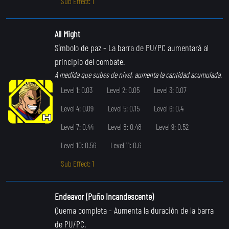
Sub Effect: 1
All Might
Símbolo de paz
- La barra de PU/PC aumentará al
principio del combate.
A medida que subes de nivel, aumenta la cantidad acumulada.
Level 1: 0.03
Level 2: 0.05
Level 3: 0.07
Level 4: 0.09
Level 5: 0.15
Level 6: 0.4
Level 7: 0.44
Level 8: 0.48
Level 9: 0.52
Level 10: 0.56
Level 11: 0.6
Sub Effect: 1
Endeavor (Puño incandescente)
Quema completa
- Aumenta la duración de la barra
de PU/PC.