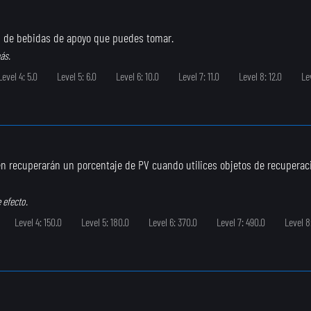
d de bebidas de apoyo que puedes tomar.
ás.
Level 4: 5.0
Level 5: 6.0
Level 6: 10.0
Level 7: 11.0
Level 8: 12.0
Le
én recuperarán un porcentaje de PV cuando utilices objetos de recuperac
 efecto.
Level 4: 150.0
Level 5: 180.0
Level 6: 370.0
Level 7: 490.0
Level 8