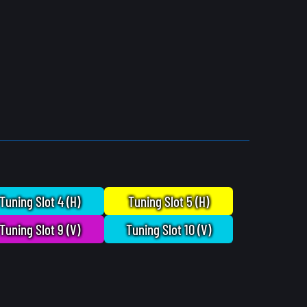
Tuning Slot 4 (H)
Tuning Slot 5 (H)
Tuning Slot 9 (V)
Tuning Slot 10 (V)