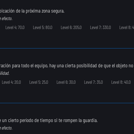
bicación de la próxima zona segura.
 efecto.
Level 4: 70.0
Level 5: 80.0
Level 6: 205.0
Level 7: 330.0
Level 8: 
ración para todo el equipo, hay una cierta posibilidad de que el objeto n
lidad.
Level 4: 20.0
Level 5: 25.0
Level 6: 30.0
Level 7: 35.0
Level 8: 40.0
e un cierto período de tiempo si te rompen la guardia.
 efecto.