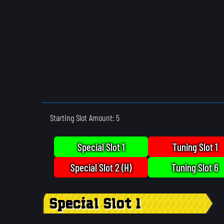
Starting Slot Amount: 5
Special Slot 1
Tuning Slot 1
Special Slot 2 (H)
Tuning Slot 6
Special Slot 1