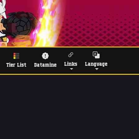
Links
Language
Tier List
Datamine