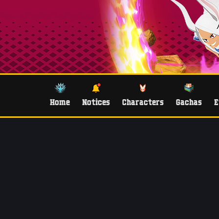
Home
Notices
Characters
Gachas
E