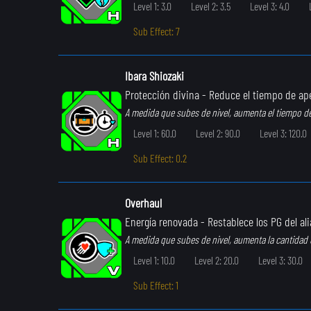
Level 1: 3.0
Level 2: 3.5
Level 3: 4.0
Sub Effect: 7
Ibara Shiozaki
Protección divina
- Reduce el tiempo de ape
A medida que subes de nivel, aumenta el tiempo de
Level 1: 60.0
Level 2: 90.0
Level 3: 120.0
Sub Effect: 0.2
Overhaul
Energía renovada
- Restablece los PG del a
A medida que subes de nivel, aumenta la cantidad
Level 1: 10.0
Level 2: 20.0
Level 3: 30.0
Sub Effect: 1