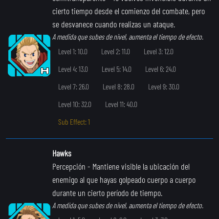
cierto tiempo desde el comienzo del combate, pero
se desvanece cuando realizas un ataque.
A medida que subes de nivel, aumenta el tiempo de efecto.
Level 1: 10.0
Level 2: 11.0
Level 3: 12.0
Level 4: 13.0
Level 5: 14.0
Level 6: 24.0
Level 7: 26.0
Level 8: 28.0
Level 9: 30.0
Level 10: 32.0
Level 11: 40.0
Sub Effect: 1
Hawks
Percepción
- Mantiene visible la ubicación del
enemigo al que hayas golpeado cuerpo a cuerpo
durante un cierto período de tiempo.
A medida que subes de nivel, aumenta el tiempo de efecto.