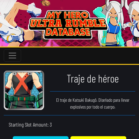
Traje de héroe
El traje de Katsuki Bakugô. Diseñado para llevar
explosivos por todo el cuerpo.
Starting Slot Amount: 3