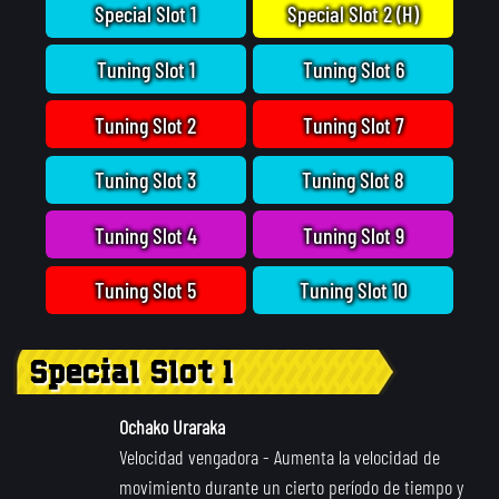
Special Slot 1
Special Slot 2 (H)
Tuning Slot 1
Tuning Slot 6
Tuning Slot 2
Tuning Slot 7
Tuning Slot 3
Tuning Slot 8
Tuning Slot 4
Tuning Slot 9
Tuning Slot 5
Tuning Slot 10
Special Slot 1
Ochako Uraraka
Velocidad vengadora
- Aumenta la velocidad de
movimiento durante un cierto período de tiempo y