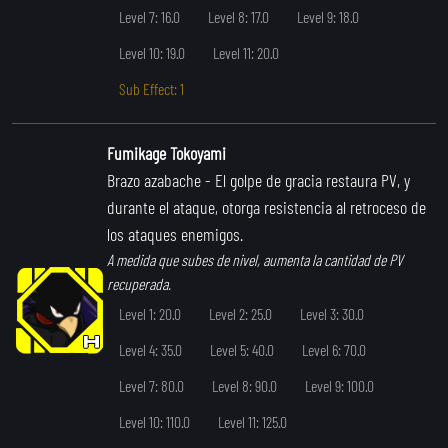
Level 7: 16.0
Level 8: 17.0
Level 9: 18.0
Level 10: 19.0
Level 11: 20.0
Sub Effect: 1
Fumikage Tokoyami
Brazo azabache
- El golpe de gracia restaura PV, y
durante el ataque, otorga resistencia al retroceso de
los ataques enemigos.
A medida que subes de nivel, aumenta la cantidad de PV
recuperada.
Level 1: 20.0
Level 2: 25.0
Level 3: 30.0
Level 4: 35.0
Level 5: 40.0
Level 6: 70.0
Level 7: 80.0
Level 8: 90.0
Level 9: 100.0
Level 10: 110.0
Level 11: 125.0