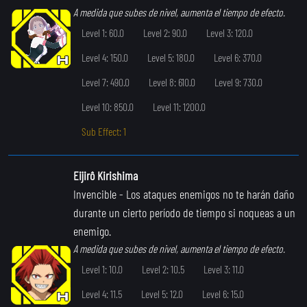
A medida que subes de nivel, aumenta el tiempo de efecto.
Level 1: 60.0
Level 2: 90.0
Level 3: 120.0
Level 4: 150.0
Level 5: 180.0
Level 6: 370.0
Level 7: 490.0
Level 8: 610.0
Level 9: 730.0
Level 10: 850.0
Level 11: 1200.0
Sub Effect: 1
Eijirô Kirishima
Invencible
- Los ataques enemigos no te harán daño
durante un cierto período de tiempo si noqueas a un
enemigo.
A medida que subes de nivel, aumenta el tiempo de efecto.
Level 1: 10.0
Level 2: 10.5
Level 3: 11.0
Level 4: 11.5
Level 5: 12.0
Level 6: 15.0