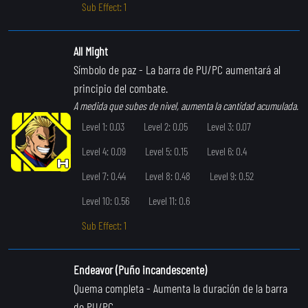
Sub Effect: 1
All Might
Símbolo de paz
- La barra de PU/PC aumentará al
principio del combate.
A medida que subes de nivel, aumenta la cantidad acumulada.
Level 1: 0.03
Level 2: 0.05
Level 3: 0.07
Level 4: 0.09
Level 5: 0.15
Level 6: 0.4
Level 7: 0.44
Level 8: 0.48
Level 9: 0.52
Level 10: 0.56
Level 11: 0.6
Sub Effect: 1
Endeavor (Puño incandescente)
Quema completa
- Aumenta la duración de la barra
de PU/PC.