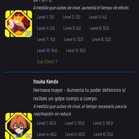
A medida que subes de nivel, aumenta el tiempo de efecto.
Level 1: 2.0
Level 2: 3.0
Level 3: 4.0
Level 4: 5.0
Level 5: 6.0
Level 6: 10.0
Level 7: 11.0
Level 8: 12.0
Level 9: 13.0
Level 10: 14.0
Level 11: 15.0
Sub Effect: 1
Itsuka Kendo
Hermana mayor
- Aumenta tu poder defensivo si
recibes un golpe cuerpo a cuerpo.
A medida que subes de nivel, el tiempo necesario para la
reactivación se reduce.
Level 1: 60.0
Level 2: 55.0
Level 3: 50.0
Level 4: 45.0
Level 5: 40.0
Level 6: 25.0