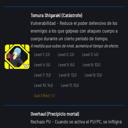
Tomura Shigaraki (Catástrofe)
Vulnerabilidad
- Reduce el poder defensivo de los
enemigos a los que golpeas con ataques cuerpo a
cuerpo durante un cierto período de tiempo.
A medida que subes de nivel, aumenta el tiempo de efecto.
Level 1: 2.0
Level 2: 3.0
Level 3: 4.0
Level 4: 5.0
Level 5: 6.0
Level 6: 10.0
Level 7: 11.0
Level 8: 12.0
Level 9: 13.0
Level 10: 14.0
Level 11: 15.0
Sub Effect: 1.1
Overhaul (Precipicio mortal)
Rechazo PU
- Cuando se activa el PU/PC, se infligirá