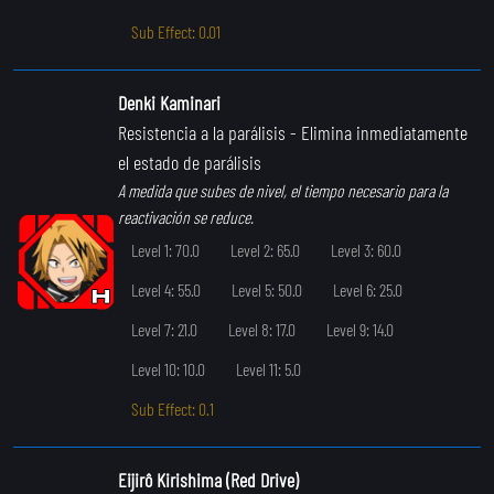
Sub Effect: 0.01
Denki Kaminari
Resistencia a la parálisis
- Elimina inmediatamente
el estado de parálisis
A medida que subes de nivel, el tiempo necesario para la
reactivación se reduce.
Level 1: 70.0
Level 2: 65.0
Level 3: 60.0
Level 4: 55.0
Level 5: 50.0
Level 6: 25.0
Level 7: 21.0
Level 8: 17.0
Level 9: 14.0
Level 10: 10.0
Level 11: 5.0
Sub Effect: 0.1
Eijirô Kirishima (Red Drive)