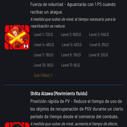
Fuerza de voluntad
- Aguantarás con 1 PS cuando
recibas un ataque.
A medida que subes de nivel, el tiempo necesario para la
reactivación se reduce.
Level 1: 720.0
Level 2: 600.0
Level 3: 540.0
Level 4: 480.0
Level 5: 420.0
Level 6: 210.0
Level 7: 180.0
Level 8: 150.0
Level 9: 120.0
Level 10: 90.0
Level 11: 60.0
Sub Effect: 1
Shôta Aizawa (Movimiento fluido)
Provisión rápida de PV
- Reduce el tiempo de uso de
los objetos de recuperación de PGV durante un cierto
período de tiempo desde el comienzo del combate.
A medida que subes de nivel, aumenta el tiempo de efecto.