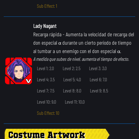
Sub Effect: 1
Lady Nagant
Recarga rápida
- Aumenta la velocidad de recarga del
don especial α durante un cierto período de tiempo
al tumbar a un enemigo con el don especial α.
A medida que subes de nivel, aumenta el tiempo de efecto.
Level 1: 2.0
Level 2: 2.5
Level 3: 3.0
Level 4: 3.5
Level 5: 4.0
Level 6: 7.0
Level 7: 7.5
Level 8: 8.0
Level 9: 8.5
Level 10: 9.0
Level 11: 10.0
Sub Effect: 10
Costume Artwork