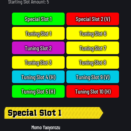
Starting Slot Amount: 5
Special Slot 1
Special Slot 2 (V)
Tuning Slot 1
Tuning Slot 6
Tuning Slot 2
Tuning Slot 7
Tuning Slot 3
Tuning Slot 8
Tuning Slot 4 (H)
Tuning Slot 9 (V)
Tuning Slot 5 (H)
Tuning Slot 10 (H)
Special Slot 1
Momo Yaoyorozu