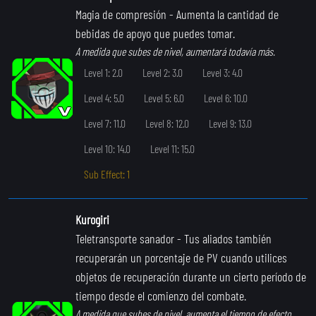
Magia de compresión
- Aumenta la cantidad de
bebidas de apoyo que puedes tomar.
A medida que subes de nivel, aumentará todavía más.
Level 1: 2.0
Level 2: 3.0
Level 3: 4.0
Level 4: 5.0
Level 5: 6.0
Level 6: 10.0
Level 7: 11.0
Level 8: 12.0
Level 9: 13.0
Level 10: 14.0
Level 11: 15.0
Sub Effect: 1
Kurogiri
Teletransporte sanador
- Tus aliados también
recuperarán un porcentaje de PV cuando utilices
objetos de recuperación durante un cierto período de
tiempo desde el comienzo del combate.
A medida que subes de nivel, aumenta el tiempo de efecto.