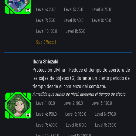
Level 4: 20.0
Level 5: 25.0
Level 6: 30.0
Level 7: 35.0
Level 8: 40.0
Level 9: 45.0
Level 10: 50.0
Level 11: 55.0
Sub Effect: 1
Ibara Shiozaki
Protección divina
- Reduce el tiempo de apertura de
las cajas de objetos (G) durante un cierto período de
tiempo desde el comienzo del combate.
A medida que subes de nivel, aumenta el tiempo de efecto.
Level 1: 60.0
Level 2: 90.0
Level 3: 120.0
Level 4: 150.0
Level 5: 180.0
Level 6: 370.0
Level 7: 490.0
Level 8: 610.0
Level 9: 730.0
Level 10: 850.0
Level 11: 1200.0