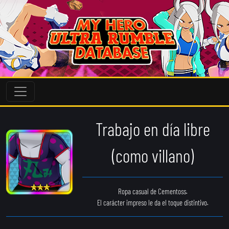
Trabajo en día libre
(como villano)
Ropa casual de Cementoss.
El carácter impreso le da el toque distintivo.