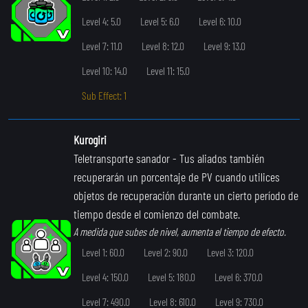
Level 4: 5.0
Level 5: 6.0
Level 6: 10.0
Level 7: 11.0
Level 8: 12.0
Level 9: 13.0
Level 10: 14.0
Level 11: 15.0
Sub Effect: 1
Kurogiri
Teletransporte sanador
- Tus aliados también
recuperarán un porcentaje de PV cuando utilices
objetos de recuperación durante un cierto período de
tiempo desde el comienzo del combate.
A medida que subes de nivel, aumenta el tiempo de efecto.
Level 1: 60.0
Level 2: 90.0
Level 3: 120.0
Level 4: 150.0
Level 5: 180.0
Level 6: 370.0
Level 7: 490.0
Level 8: 610.0
Level 9: 730.0