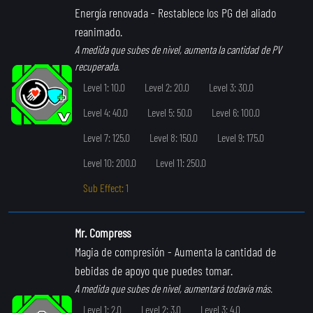
Energía renovada
- Restablece los PG del aliado
reanimado.
A medida que subes de nivel, aumenta la cantidad de PV
recuperada.
Level 1: 10.0
Level 2: 20.0
Level 3: 30.0
Level 4: 40.0
Level 5: 50.0
Level 6: 100.0
Level 7: 125.0
Level 8: 150.0
Level 9: 175.0
Level 10: 200.0
Level 11: 250.0
Sub Effect: 1
Mr. Compress
Magia de compresión
- Aumenta la cantidad de
bebidas de apoyo que puedes tomar.
A medida que subes de nivel, aumentará todavía más.
Level 1: 2.0
Level 2: 3.0
Level 3: 4.0