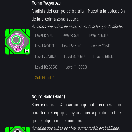
Momo Yaoyorozu
Análisis del campo de batalla
- Muestra la ubicación
de la próxima zona segura.
A medida que subes de nivel, aumenta el tiempo de efecto.
Level 1: 40.0
Level 2: 50.0
Level 3: 60.0
Level 4: 70.0
Level 5: 80.0
Level 6: 205.0
Level 7: 330.0
Level 8: 455.0
Level 9: 565.0
Level 10: 685.0
Level 11: 805.0
Sub Effect: 1
Nejire Hadô (Hada)
Suerte espiral
- Al usar un objeto de recuperación
para todo el equipo, hay una cierta posibilidad de
que el objeto no se consuma.
A medida que subes de nivel, aumentará la probabilidad.