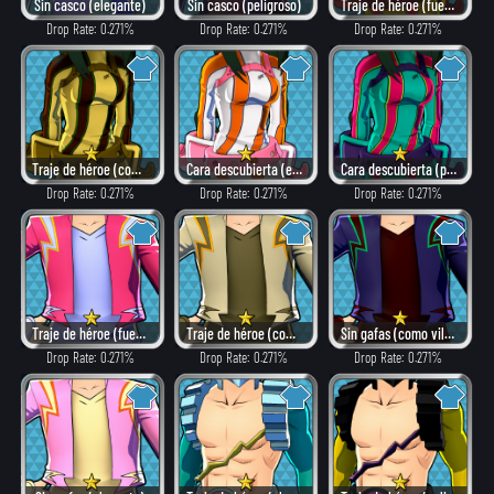
Sin casco (elegante)
Sin casco (peligroso)
Traje de héroe (fuego)
Drop Rate: 0.271%
Drop Rate: 0.271%
Drop Rate: 0.271%
Traje de héroe (combate)
Cara descubierta (elegante)
Cara descubierta (peligroso)
Drop Rate: 0.271%
Drop Rate: 0.271%
Drop Rate: 0.271%
Traje de héroe (fuego)
Traje de héroe (combate)
Sin gafas (como villano)
Drop Rate: 0.271%
Drop Rate: 0.271%
Drop Rate: 0.271%