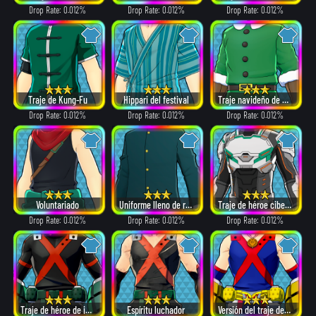
Drop Rate: 0.012%
Drop Rate: 0.012%
Drop Rate: 0.012%
Traje de Kung-Fu
Hippari del festival
Traje navideño de Papá Noel
Drop Rate: 0.012%
Drop Rate: 0.012%
Drop Rate: 0.012%
Voluntariado
Uniforme lleno de recuerdos
Traje de héroe cibernético
Drop Rate: 0.012%
Drop Rate: 0.012%
Drop Rate: 0.012%
Traje de héroe de invierno
Espíritu luchador
Versión del traje de héroe de All Might.