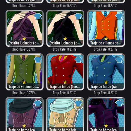
Drop Rate: 0.271%
Drop Rate: 0.271%
Drop Rate: 0.271%
Espíritu luchador (como villano)
Espíritu luchador (peligroso)
Traje de villano (como héroe)
Drop Rate: 0.271%
Drop Rate: 0.271%
Drop Rate: 0.271%
Traje de villano (combate)
Traje de héroe (fuego)
Traje de héroe (combate)
Drop Rate: 0.271%
Drop Rate: 0.271%
Drop Rate: 0.271%
Traje de héroe (como villano)
Traje de héroe (elegante)
Traje de héroe (como villano)