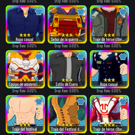
Drop Rate: 0.012%
Drop Rate: 0.012%
Drop Rate: 0.012%
Ropa casual
Señor de la guerra en llamas
Traje de héroe cibernético
Drop Rate: 0.012%
Drop Rate: 0.012%
Drop Rate: 0.012%
Equipo de asistencia de dones
Estilo de Cuero
Ropa casual
Drop Rate: 0.012%
Drop Rate: 0.012%
Drop Rate: 0.012%
Traje del festival
Traje del Festival de los Héroes (2019)
Traje de héroe cibernético