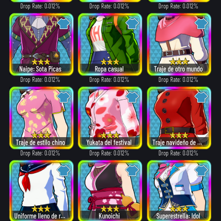
Drop Rate: 0.012%
Drop Rate: 0.012%
Drop Rate: 0.012%
Naipe: Sota Picas
Ropa casual
Traje de otro mundo
Drop Rate: 0.012%
Drop Rate: 0.012%
Drop Rate: 0.012%
Traje de estilo chino
Yukata del festival
Traje navideño de Papá Noel
Drop Rate: 0.012%
Drop Rate: 0.012%
Drop Rate: 0.012%
Uniforme lleno de recuerdos
Kunoichi
Superestrella: Idol