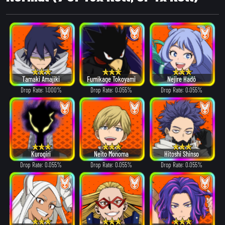
Tamaki Amajiki
Fumikage Tokoyami
Nejire Hadô
Drop Rate: 1.000%
Drop Rate: 0.055%
Drop Rate: 0.055%
Kurogiri
Neito Monoma
Hitoshi Shinso
Drop Rate: 0.055%
Drop Rate: 0.055%
Drop Rate: 0.055%