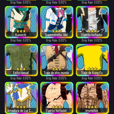
Drop Rate: 0.012%
Drop Rate: 0.012%
Drop Rate: 0.012%
Kunoichi
Superestrella: Idol
Espíritu luchador
Drop Rate: 0.012%
Drop Rate: 0.012%
Drop Rate: 0.012%
Estilo casual
Traje de otro mundo
Traje de Kung-Fu
Drop Rate: 0.012%
Drop Rate: 0.012%
Drop Rate: 0.012%
Armadura de Luz Celestial
Espíritu luchador
Irrompible