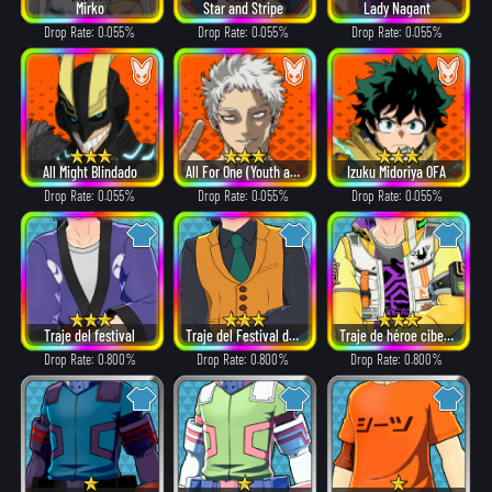
Mirko
Star and Stripe
Lady Nagant
Drop Rate: 0.055%
Drop Rate: 0.055%
Drop Rate: 0.055%
All Might Blindado
All For One (Youth age)
Izuku Midoriya OFA
Drop Rate: 0.055%
Drop Rate: 0.055%
Drop Rate: 0.055%
Traje del festival
Traje del Festival de los Héroes (2019)
Traje de héroe cibernético
Drop Rate: 0.800%
Drop Rate: 0.800%
Drop Rate: 0.800%