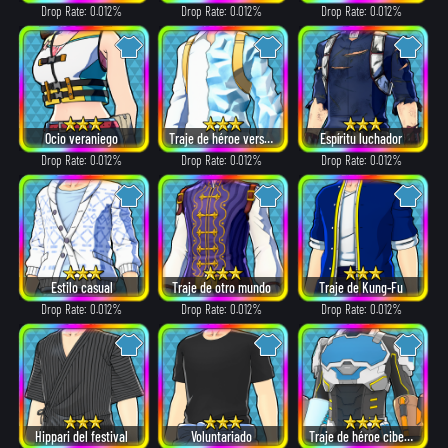
Drop Rate: 0.012%
Drop Rate: 0.012%
Drop Rate: 0.012%
Ocio veraniego
Traje de héroe versión: α
Espíritu luchador
Drop Rate: 0.012%
Drop Rate: 0.012%
Drop Rate: 0.012%
Estilo casual
Traje de otro mundo
Traje de Kung-Fu
Drop Rate: 0.012%
Drop Rate: 0.012%
Drop Rate: 0.012%
Hippari del festival
Voluntariado
Traje de héroe cibernético