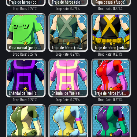
Traje de héroe (como villano)
Traje de héroe (elegante)
Ropa casual (fuego)
Drop Rate: 0.271%
Drop Rate: 0.271%
Drop Rate: 0.271%
Ropa casual (peligroso)
Traje de héroe (combate)
Traje de héroe (peligroso)
Drop Rate: 0.271%
Drop Rate: 0.271%
Drop Rate: 0.271%
Chándal de Yûei (como villano)
Chándal de Yûei (elegante)
Traje de héroe (fuego)
Drop Rate: 0.271%
Drop Rate: 0.271%
Drop Rate: 0.271%