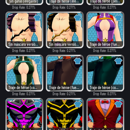
Sin gafas (elegante)
Traje de héroe (elegante)
Traje de héroe (peligroso)
Drop Rate: 0.271%
Drop Rate: 0.271%
Drop Rate: 0.271%
Sin máscara versión: α (como villano)
Sin máscara versión: α (fuego)
Traje de héroe (fuego)
Drop Rate: 0.271%
Drop Rate: 0.271%
Drop Rate: 0.271%
Traje de héroe (combate)
Traje de héroe (fuego)
Traje de héroe (combate)
Drop Rate: 0.271%
Drop Rate: 0.271%
Drop Rate: 0.271%