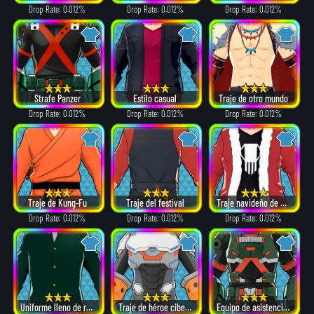
Drop Rate: 0.012%
Drop Rate: 0.012%
Drop Rate: 0.012%
Strafe Panzer
Estilo casual
Traje de otro mundo
Drop Rate: 0.012%
Drop Rate: 0.012%
Drop Rate: 0.012%
Traje de Kung-Fu
Traje del festival
Traje navideño de Papá Noel
Drop Rate: 0.012%
Drop Rate: 0.012%
Drop Rate: 0.012%
Uniforme lleno de recuerdos
Traje de héroe cibernético
Equipo de asistencia de dones