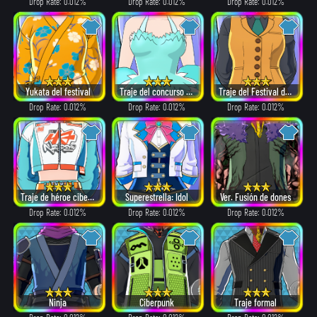
Drop Rate: 0.012%
Drop Rate: 0.012%
Drop Rate: 0.012%
Yukata del festival
Traje del concurso de belleza
Traje del Festival de los Héroes (2019)
Drop Rate: 0.012%
Drop Rate: 0.012%
Drop Rate: 0.012%
Traje de héroe cibernético
Superestrella: Idol
Ver. Fusión de dones
Drop Rate: 0.012%
Drop Rate: 0.012%
Drop Rate: 0.012%
Ninja
Ciberpunk
Traje formal