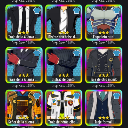
Drop Rate: 0.012%
Drop Rate: 0.012%
Drop Rate: 0.012%
Traje de la Alianza de Villanos
Disfraz con bolsa de papel
Esqueleto ruin
Drop Rate: 0.012%
Drop Rate: 0.012%
Drop Rate: 0.012%
Traje de la Alianza de Villanos
Disfraz de punto
Traje de otro mundo
Drop Rate: 0.012%
Drop Rate: 0.012%
Drop Rate: 0.012%
Señor de la guerra del vendaval
Traje de héroe cibernético
Traje formal