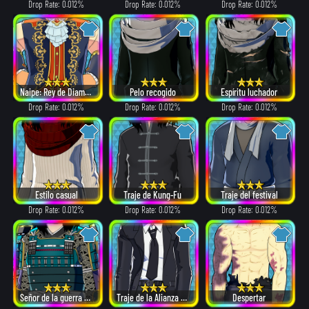
Drop Rate: 0.012%
Drop Rate: 0.012%
Drop Rate: 0.012%
Naipe: Rey de Diamantes
Pelo recogido
Espíritu luchador
Drop Rate: 0.012%
Drop Rate: 0.012%
Drop Rate: 0.012%
Estilo casual
Traje de Kung-Fu
Traje del festival
Drop Rate: 0.012%
Drop Rate: 0.012%
Drop Rate: 0.012%
Señor de la guerra del sigilo
Traje de la Alianza de Villanos
Despertar