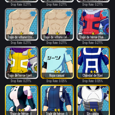
Drop Rate: 0.271%
Drop Rate: 0.271%
Drop Rate: 0.271%
Traje de villano (como héroe)
Traje de villano (elegante)
Traje de héroe (fuego)
Drop Rate: 0.271%
Drop Rate: 0.271%
Drop Rate: 0.271%
Traje de héroe (peligroso)
Ropa casual
Chándal de Yûei
Drop Rate: 0.271%
Drop Rate: 0.125%
Drop Rate: 0.125%
Traje de héroe: β
Traje de héroe: β
Sin casco