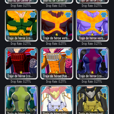
Disfraz de Camie (elegante)
Disfraz de Camie (peligroso)
Traje de héroe (fuego)
Drop Rate: 0.271%
Drop Rate: 0.271%
Drop Rate: 0.271%
Traje de héroe (combate)
Traje de héroe versión: α (como villano)
Traje de héroe versión: α (elegante)
Drop Rate: 0.271%
Drop Rate: 0.271%
Drop Rate: 0.271%
Traje de héroe (como villano)
Traje de héroe (fuego)
Traje de héroe (como villano)
Drop Rate: 0.271%
Drop Rate: 0.271%
Drop Rate: 0.271%
Traje de héroe (combate)
Traje de héroe (elegante)
Traje de héroe (peligroso)