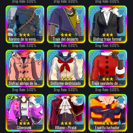
Drop Rate: 0.012%
Drop Rate: 0.012%
Drop Rate: 0.012%
Asesino de la venganza
Traje del desierto
Disfraz traje formal
Drop Rate: 0.012%
Drop Rate: 0.012%
Drop Rate: 0.012%
Disfraz abrigo de lana
Uniforme destrozado
Traje navideño de Papá Noel
Drop Rate: 0.012%
Drop Rate: 0.012%
Drop Rate: 0.012%
Ciberpunk
Villano - Pirata
Espíritu luchador