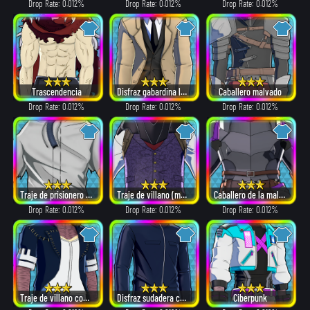
Drop Rate: 0.012%
Drop Rate: 0.012%
Drop Rate: 0.012%
Trascendencia
Disfraz gabardina larga
Caballero malvado
Drop Rate: 0.012%
Drop Rate: 0.012%
Drop Rate: 0.012%
Traje de prisionero fugado
Traje de villano (máscara β)
Caballero de la maldad absoluta
Drop Rate: 0.012%
Drop Rate: 0.012%
Drop Rate: 0.012%
Traje de villano con cabello blanco
Disfraz sudadera con cremallera
Ciberpunk